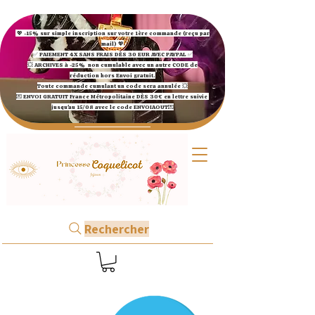
💖 -15% sur simple inscription sur votre 1ère commande (reçu par
mail) 💖
✅ ​PAIEMENT 4X SANS FRAIS DÈS 30 EUR AVEC PAYPAL​ ✅​​​​​​​
💥 ARCHIVES à -25%
non cumulable avec un autre CODE de
réduction hors Envoi gratuit.
Toute commande cumulant un code sera annulée 💥
💌 ENVOI GRATUIT France Métropolitaine DÈS 30€ en lettre suivie
jusqu'au 15/08 avec le code ENVOIAOUT💌​
Rechercher