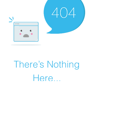
There’s Nothing
Here...
We can’t find the page you’re looking for.
Check the URL, or head back home.
Go Home