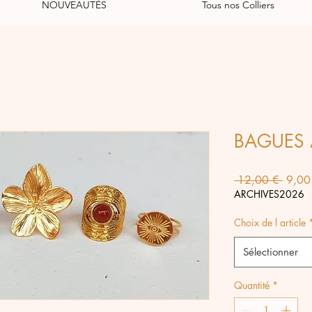
NOUVEAUTÉS
Tous nos Colliers
BAGUES 
Prix
 12,00 € 
9,00
origin
ARCHIVES2026
Choix de l article
Sélectionner
Quantité
*