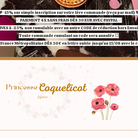
💖 -15% sur simple inscription sur votre 1ère commande (reçu par mail) 
✅ ​PAIEMENT 4X SANS FRAIS DÈS 30 EUR AVEC PAYPAL​ ✅​​​​​​​
IVES à -25%
non cumulable avec un autre CODE de réduction hors Envoi 
Toute commande cumulant un code sera annulée 💥
France Métropolitaine DÈS 30€ en lettre suivie jusqu'au 15/08 avec le