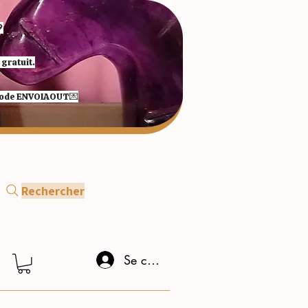

gratuit.
 code ENVOIAOUT💌​
Rechercher
Se connecter