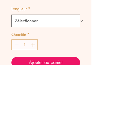
promotionnel
Longueur
*
Quantité
*
Ajouter au panier
Collier Lockets pour accrocher
Talismans ou pendentifs
vendus a part fait d une
chaine en acier inoxydable
d'1,5 cm d épaisseur.
Présenté pour exemple avec
un talisman et un pendentif
vendus à part.