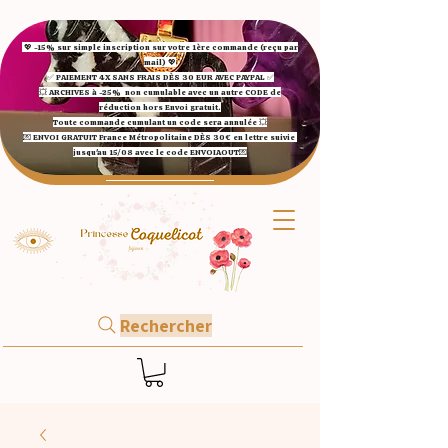
💖 -15% sur simple inscription sur votre 1ère commande (reçu par
mail) 💖
✅ ​PAIEMENT 4X SANS FRAIS DÈS 30 EUR AVEC PAYPAL​ ✅​​​​​​​
💥 ARCHIVES à -25%
non cumulable avec un autre CODE de
réduction hors Envoi gratuit.
Toute commande cumulant un code sera annulée 💥
💌 ENVOI GRATUIT France Métropolitaine DÈS 30€ en lettre suivie
jusqu'au 15/08 avec le code ENVOIAOUT💌​
Rechercher