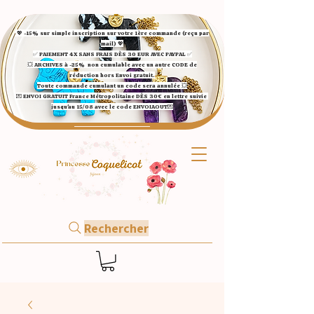
💖 -15% sur simple inscription sur votre 1ère commande (reçu par
mail) 💖
✅ ​PAIEMENT 4X SANS FRAIS DÈS 30 EUR AVEC PAYPAL​ ✅​​​​​​​
💥 ARCHIVES à -25%
non cumulable avec un autre CODE de
réduction hors Envoi gratuit.
Toute commande cumulant un code sera annulée 💥
💌 ENVOI GRATUIT France Métropolitaine DÈS 30€ en lettre suivie
jusqu'au 15/08 avec le code ENVOIAOUT💌​
Rechercher