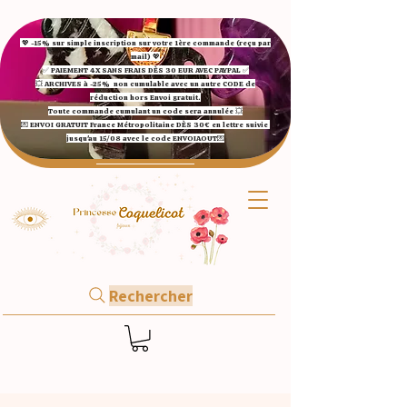
💖 -15% sur simple inscription sur votre 1ère commande (reçu par
mail) 💖
✅ ​PAIEMENT 4X SANS FRAIS DÈS 30 EUR AVEC PAYPAL​ ✅​​​​​​​
💥 ARCHIVES à -25%
non cumulable avec un autre CODE de
réduction hors Envoi gratuit.
Toute commande cumulant un code sera annulée 💥
💌 ENVOI GRATUIT France Métropolitaine DÈS 30€ en lettre suivie
jusqu'au 15/08 avec le code ENVOIAOUT💌​
Rechercher