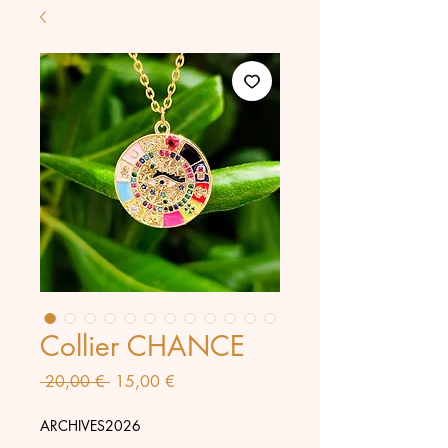
Collier CHANCE
Prix
Prix
 20,00 € 
15,00 €
original
promotionnel
ARCHIVES2026