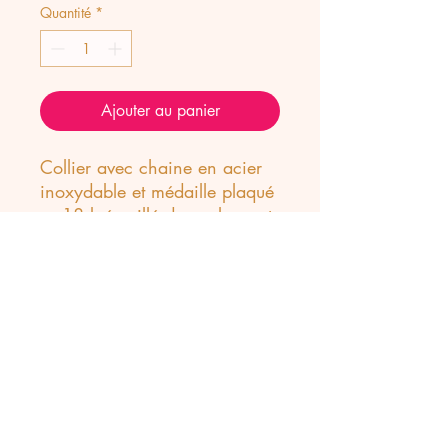
Quantité
*
Ajouter au panier
Collier avec chaine en acier
inoxydable et médaille plaqué
or 18 k émaillé de couleurs et
zirconiums représentant
différents talismans.
Taille de la médaille 2 cm.
Longueur de la chaine 45 + 5
cm.
Précautions d'usage
Les bijoux plaqué or doivent être