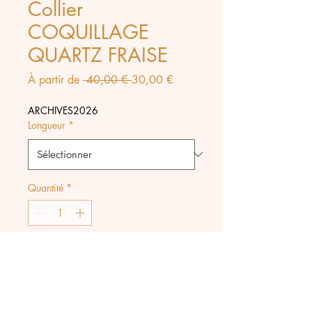
Collier
COQUILLAGE
QUARTZ FRAISE
Prix
Prix
À partir de
 40,00 € 
30,00 €
original
promotionnel
ARCHIVES2026
Longueur
*
Quantité
*
Ajouter au panier
Collier composé d'une chaine
fine en acier inoxydable et d