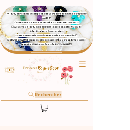
💖 -15% sur simple inscription sur votre 1ère commande (reçu par
mail) 💖
✅ ​PAIEMENT 4X SANS FRAIS DÈS 30 EUR AVEC PAYPAL​ ✅​​​​​​​
💥 ARCHIVES à -25%
non cumulable avec un autre CODE de
réduction hors Envoi gratuit.
Toute commande cumulant un code sera annulée 💥
💌 ENVOI GRATUIT France Métropolitaine DÈS 30€ en lettre suivie
jusqu'au 15/08 avec le code ENVOIAOUT💌​
Rechercher