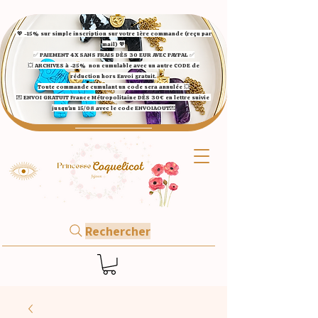
💖 -15% sur simple inscription sur votre 1ère commande (reçu par
mail) 💖
✅ ​PAIEMENT 4X SANS FRAIS DÈS 30 EUR AVEC PAYPAL​ ✅​​​​​​​
💥 ARCHIVES à -25%
non cumulable avec un autre CODE de
réduction hors Envoi gratuit.
Toute commande cumulant un code sera annulée 💥
💌 ENVOI GRATUIT France Métropolitaine DÈS 30€ en lettre suivie
jusqu'au 15/08 avec le code ENVOIAOUT💌​
Rechercher