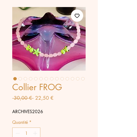
Collier FROG
Prix
Prix
 30,00 € 
22,50 €
original
promotionnel
ARCHIVES2026
Quantité
*