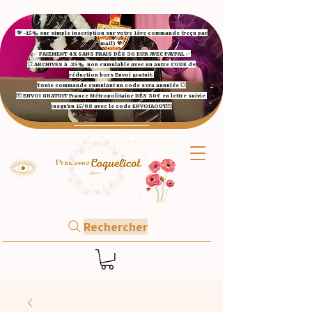
💖 -15% sur simple inscription sur votre 1ère commande (reçu par
mail) 💖
✅ ​PAIEMENT 4X SANS FRAIS DÈS 30 EUR AVEC PAYPAL​ ✅​​​​​​​
💥 ARCHIVES à -25%
non cumulable avec un autre CODE de
réduction hors Envoi gratuit.
Toute commande cumulant un code sera annulée 💥
💌 ENVOI GRATUIT France Métropolitaine DÈS 30€ en lettre suivie
jusqu'au 15/08 avec le code ENVOIAOUT💌​
Rechercher