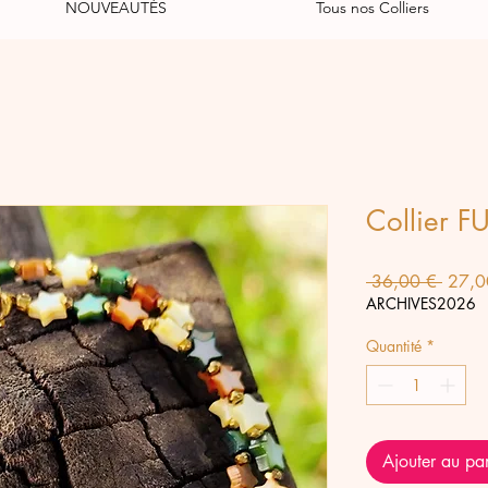
NOUVEAUTÉS
Tous nos Colliers
Collier F
Prix
 36,00 € 
27,0
origin
ARCHIVES2026
Quantité
*
Ajouter au pa