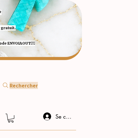

gratuit.
 code ENVOIAOUT💌​
Rechercher
Se connecter