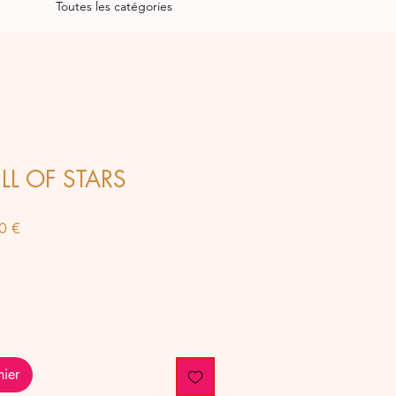
Toutes les catégories
ULL OF STARS
Prix
0 €
al
promotionnel
nier