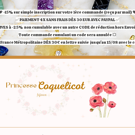
💖 -15% sur simple inscription sur votre 1ère commande (reçu par mail) 
✅ ​PAIEMENT 4X SANS FRAIS DÈS 30 EUR AVEC PAYPAL​ ✅​​​​​​​
IVES à -25%
non cumulable avec un autre CODE de réduction hors Envoi 
Toute commande cumulant un code sera annulée 💥
France Métropolitaine DÈS 30€ en lettre suivie jusqu'au 15/08 avec le