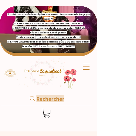
💖 -15% sur simple inscription sur votre 1ère commande (reçu par
mail) 💖
✅ ​PAIEMENT 4X SANS FRAIS DÈS 30 EUR AVEC PAYPAL​ ✅​​​​​​​
💥 ARCHIVES à -25%
non cumulable avec un autre CODE de
réduction hors Envoi gratuit.
Toute commande cumulant un code sera annulée 💥
💌 ENVOI GRATUIT France Métropolitaine DÈS 30€ en lettre suivie
jusqu'au 15/08 avec le code ENVOIAOUT💌​
Rechercher