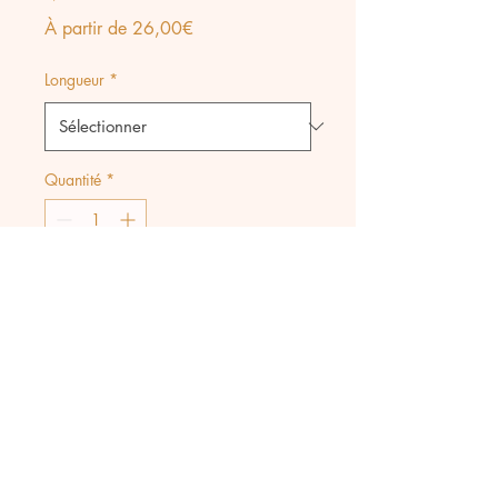
Prix
À partir de
26,00€
promotionnel
Longueur
*
Quantité
*
Ajouter au panier
Collier tout en acier
inoxydable composé d'une
chaine (longueur au choix) et
d'un médaillon Coeur ex-voto
en relief.