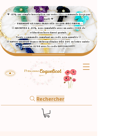
💖 -15% sur simple inscription sur votre 1ère commande (reçu par
mail) 💖
✅ ​PAIEMENT 4X SANS FRAIS DÈS 30 EUR AVEC PAYPAL​ ✅​​​​​​​
💥 ARCHIVES à -25%
non cumulable avec un autre CODE de
réduction hors Envoi gratuit.
Toute commande cumulant un code sera annulée 💥
💌 ENVOI GRATUIT France Métropolitaine DÈS 30€ en lettre suivie
jusqu'au 15/08 avec le code ENVOIAOUT💌​
Rechercher