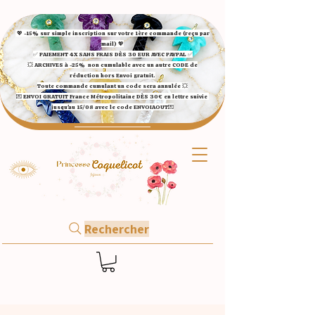
💖 -15% sur simple inscription sur votre 1ère commande (reçu par
mail) 💖
✅ ​PAIEMENT 4X SANS FRAIS DÈS 30 EUR AVEC PAYPAL​ ✅​​​​​​​
💥 ARCHIVES à -25%
non cumulable avec un autre CODE de
réduction hors Envoi gratuit.
Toute commande cumulant un code sera annulée 💥
💌 ENVOI GRATUIT France Métropolitaine DÈS 30€ en lettre suivie
jusqu'au 15/08 avec le code ENVOIAOUT💌​
Rechercher