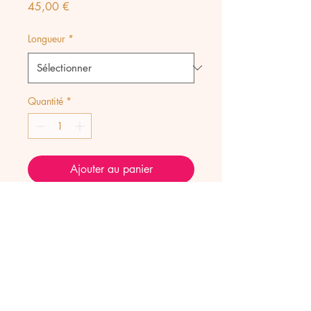
Prix
45,00 €
Longueur
*
Quantité
*
Ajouter au panier
Collier Locket avec fermoirs
aux extrémités pour pouvoir y
accrocher Talismans, gri-gris et
pendentifs à volonté.
Modèle en Agate Mousse,
hematites plaqué or et acier
inoxydable.