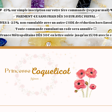
💖 -15% sur simple inscription sur votre 1ère commande (reçu par mail) 
✅ ​PAIEMENT 4X SANS FRAIS DÈS 30 EUR AVEC PAYPAL​ ✅​​​​​​​
IVES à -25%
non cumulable avec un autre CODE de réduction hors Envoi 
Toute commande cumulant un code sera annulée 💥
France Métropolitaine DÈS 30€ en lettre suivie jusqu'au 15/08 avec le