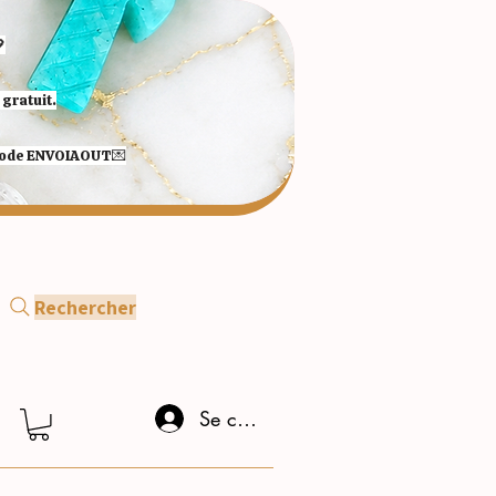

gratuit.
 code ENVOIAOUT💌​
Rechercher
Se connecter