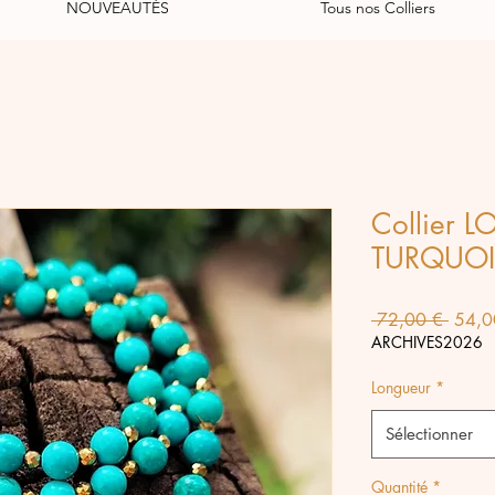
NOUVEAUTÉS
Tous nos Colliers
Collier 
TURQUOI
Prix
 72,00 € 
54,0
origin
ARCHIVES2026
Longueur
*
Sélectionner
Quantité
*