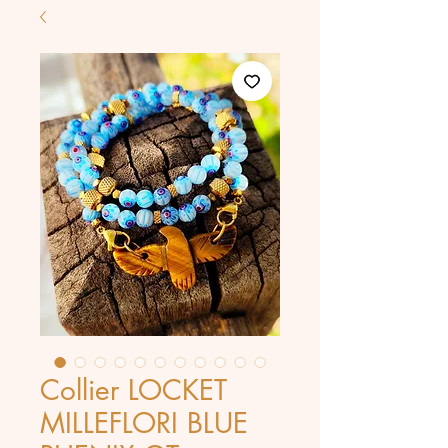
Collier LOCKET
MILLEFLORI BLUE