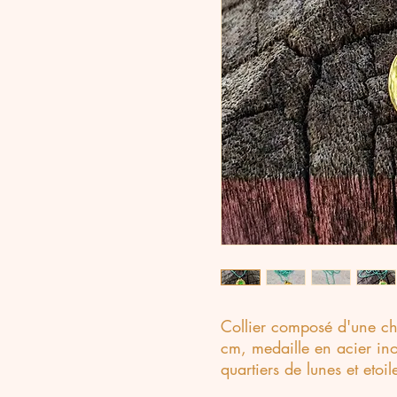
Collier composé d'une ch
cm, medaille en acier ino
quartiers de lunes et etoi