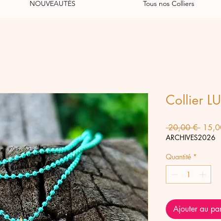
NOUVEAUTÉS
Tous nos Colliers
Collier 
Prix
 20,00 € 
15,0
origin
ARCHIVES2026
Quantité
*
Ajouter au pa