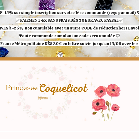
💖 -15% sur simple inscription sur votre 1ère commande (reçu par mail) 
✅ ​PAIEMENT 4X SANS FRAIS DÈS 30 EUR AVEC PAYPAL​ ✅​​​​​​​
IVES à -25%
non cumulable avec un autre CODE de réduction hors Envoi 
Toute commande cumulant un code sera annulée 💥
France Métropolitaine DÈS 30€ en lettre suivie jusqu'au 15/08 avec le