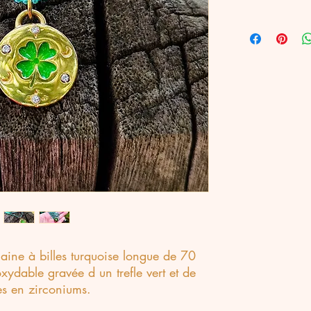
aine à billes turquoise longue de 70
xydable gravée d un trefle vert et de
les en zirconiums.