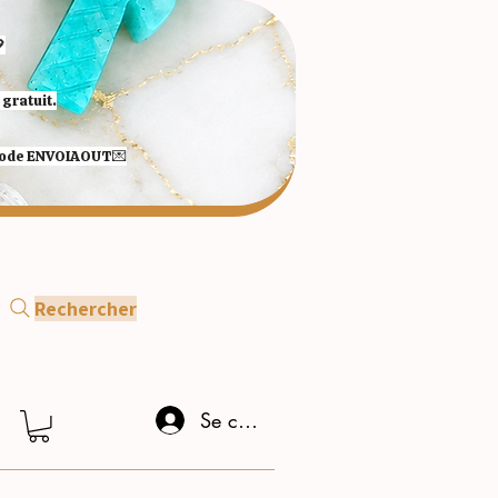

gratuit.
 code ENVOIAOUT💌​
Rechercher
Se connecter