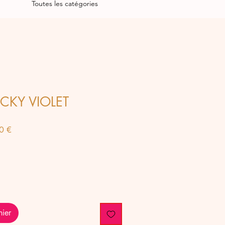
Toutes les catégories
LUCKY VIOLET
Prix
0 €
al
promotionnel
nier