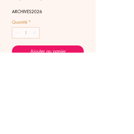
original
promotionnel
ARCHIVES2026
Quantité
*
Ajouter au panier
Collier en pierres naturelles
rondes, 2 thèmes de couleur
bleu ou rose.
Le rose est composé de quartz
rose, tourmalines, hématites à
facettes dorées.
Longueur 42 cm + rallonge.