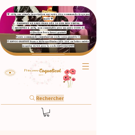
💖 -15% sur simple inscription sur votre 1ère commande (reçu par
mail) 💖
✅ ​PAIEMENT 4X SANS FRAIS DÈS 30 EUR AVEC PAYPAL​ ✅​​​​​​​
💥 ARCHIVES à -25%
non cumulable avec un autre CODE de
réduction hors Envoi gratuit.
Toute commande cumulant un code sera annulée 💥
💌 ENVOI GRATUIT France Métropolitaine DÈS 30€ en lettre suivie
jusqu'au 15/08 avec le code ENVOIAOUT💌​
Rechercher