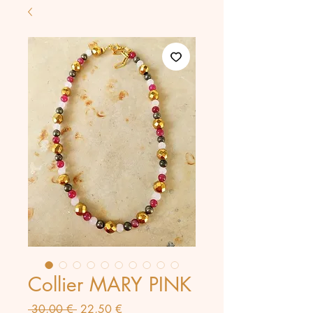
Collier MARY PINK
Prix
Prix
 30,00 € 
22,50 €