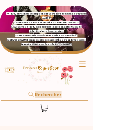
💖 -15% sur simple inscription sur votre 1ère commande (reçu par
mail) 💖
✅ ​PAIEMENT 4X SANS FRAIS DÈS 30 EUR AVEC PAYPAL​ ✅​​​​​​​
💥 ARCHIVES à -25%
non cumulable avec un autre CODE de
réduction hors Envoi gratuit.
Toute commande cumulant un code sera annulée 💥
💌 ENVOI GRATUIT France Métropolitaine DÈS 30€ en lettre suivie
jusqu'au 15/08 avec le code ENVOIAOUT💌​
Rechercher