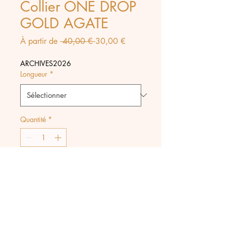
Collier ONE DROP
GOLD AGATE
Prix
Prix
À partir de
 40,00 € 
30,00 €
original
promotionnel
ARCHIVES2026
Longueur
*
Quantité
*
Ajouter au panier
Collier composé d'une chaine
en acier inoxydable et d'un
pendentif forme goutte en