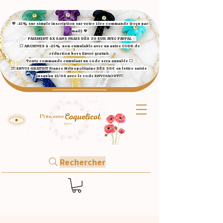
💖 -15% sur simple inscription sur votre 1ère commande (reçu par
mail) 💖
✅ ​PAIEMENT 4X SANS FRAIS DÈS 30 EUR AVEC PAYPAL​ ✅​​​​​​​
💥 ARCHIVES à -25%
non cumulable avec un autre CODE de
réduction hors Envoi gratuit.
Toute commande cumulant un code sera annulée 💥
💌 ENVOI GRATUIT France Métropolitaine DÈS 30€ en lettre suivie
jusqu'au 15/08 avec le code ENVOIAOUT💌​
Rechercher