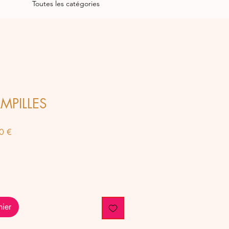
Toutes les catégories
AMPILLES
Prix
0 €
al
promotionnel
nier