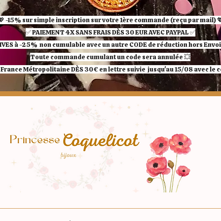
💖 -15% sur simple inscription sur votre 1ère commande (reçu par mail) 
✅ ​PAIEMENT 4X SANS FRAIS DÈS 30 EUR AVEC PAYPAL​ ✅​​​​​​​
IVES à -25%
non cumulable avec un autre CODE de réduction hors Envoi 
Toute commande cumulant un code sera annulée 💥
France Métropolitaine DÈS 30€ en lettre suivie jusqu'au 15/08 avec le