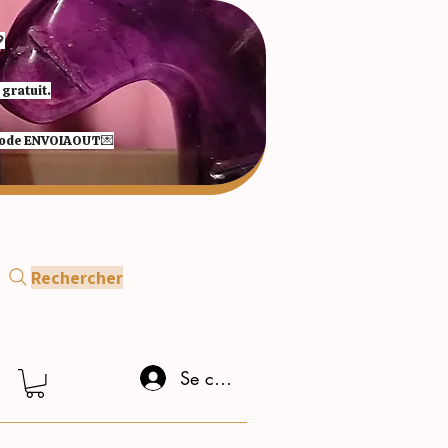

gratuit.
 code ENVOIAOUT💌​
Rechercher
Se connecter