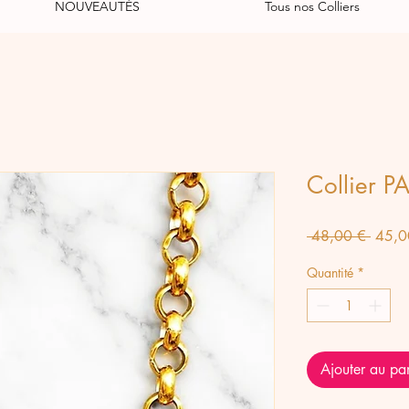
NOUVEAUTÉS
Tous nos Colliers
Collier P
Prix
 48,00 € 
45,0
origin
Quantité
*
Ajouter au pa