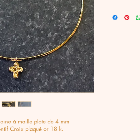
aine à maille plate de 4 mm
ntif Croix plaqué or 18 k.