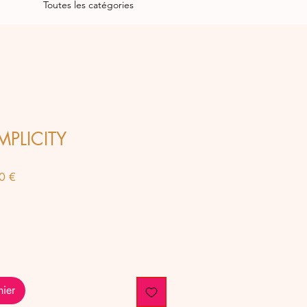
Toutes les catégories
IMPLICITY
Prix
0 €
al
promotionnel
nier