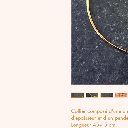
Collier composé d'une ch
d'épaisseur et d un pende
Longueur 45+ 5 cm.