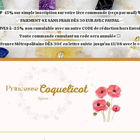
💖 -15% sur simple inscription sur votre 1ère commande (reçu par mail) 
✅ ​PAIEMENT 4X SANS FRAIS DÈS 30 EUR AVEC PAYPAL​ ✅​​​​​​​
IVES à -25%
non cumulable avec un autre CODE de réduction hors Envoi 
Toute commande cumulant un code sera annulée 💥
France Métropolitaine DÈS 30€ en lettre suivie jusqu'au 15/08 avec le