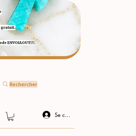

gratuit.
 code ENVOIAOUT💌​
Rechercher
Se connecter