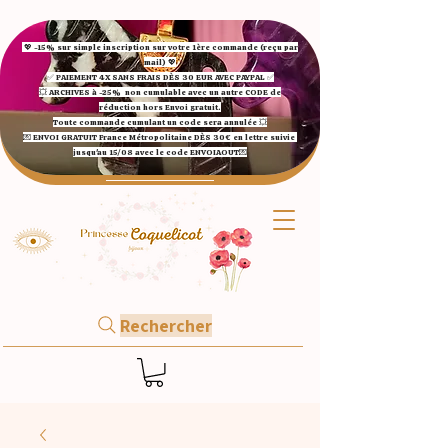
💖 -15% sur simple inscription sur votre 1ère commande (reçu par
mail) 💖
✅ ​PAIEMENT 4X SANS FRAIS DÈS 30 EUR AVEC PAYPAL​ ✅​​​​​​​
💥 ARCHIVES à -25%
non cumulable avec un autre CODE de
réduction hors Envoi gratuit.
Toute commande cumulant un code sera annulée 💥
💌 ENVOI GRATUIT France Métropolitaine DÈS 30€ en lettre suivie
jusqu'au 15/08 avec le code ENVOIAOUT💌​
Rechercher