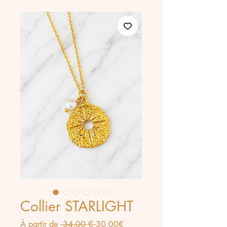
Collier STARLIGHT
Prix
Prix
À partir de
 34,00 € 
30,00€