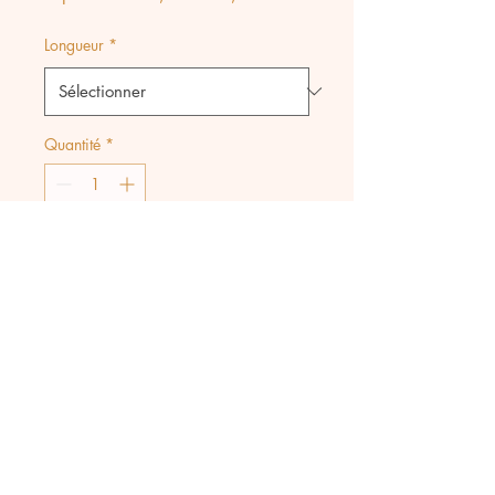
original
promotionnel
Longueur
*
Quantité
*
Ajouter au panier
Collier tout en acier
inoxydable avec médaille
martelée gravée Étoile du
Nord, perle d'eau naturelle.
2 longueurs