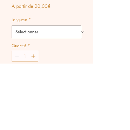
Prix
À partir de
20,00€
promotionnel
Longueur
*
Quantité
*
Ajouter au panier
Collier tout en acier
inoxydable avec médaille à
petites piques, dessin en relief
amulette oeil et étoiles.
Longueur 45+ 5 cm ou 55 +
5 cm.