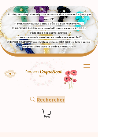
💖 -15% sur simple inscription sur votre 1ère commande (reçu par
mail) 💖
✅ ​PAIEMENT 4X SANS FRAIS DÈS 30 EUR AVEC PAYPAL​ ✅​​​​​​​
💥 ARCHIVES à -25%
non cumulable avec un autre CODE de
réduction hors Envoi gratuit.
Toute commande cumulant un code sera annulée 💥
💌 ENVOI GRATUIT France Métropolitaine DÈS 30€ en lettre suivie
jusqu'au 15/08 avec le code ENVOIAOUT💌​
Rechercher