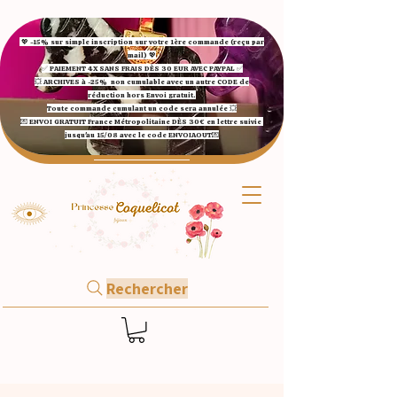
💖 -15% sur simple inscription sur votre 1ère commande (reçu par
mail) 💖
✅ ​PAIEMENT 4X SANS FRAIS DÈS 30 EUR AVEC PAYPAL​ ✅​​​​​​​
💥 ARCHIVES à -25%
non cumulable avec un autre CODE de
réduction hors Envoi gratuit.
Toute commande cumulant un code sera annulée 💥
💌 ENVOI GRATUIT France Métropolitaine DÈS 30€ en lettre suivie
jusqu'au 15/08 avec le code ENVOIAOUT💌​
Rechercher