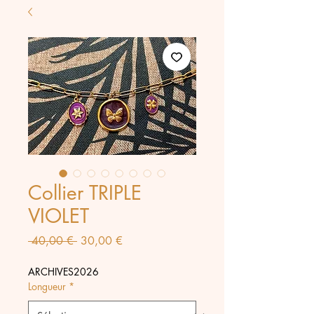
Collier TRIPLE
VIOLET
Prix
Prix
 40,00 € 
30,00 €
original
promotionnel
ARCHIVES2026
Longueur
*