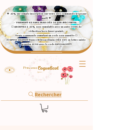
💖 -15% sur simple inscription sur votre 1ère commande (reçu par
mail) 💖
✅ ​PAIEMENT 4X SANS FRAIS DÈS 30 EUR AVEC PAYPAL​ ✅​​​​​​​
💥 ARCHIVES à -25%
non cumulable avec un autre CODE de
réduction hors Envoi gratuit.
Toute commande cumulant un code sera annulée 💥
💌 ENVOI GRATUIT France Métropolitaine DÈS 30€ en lettre suivie
jusqu'au 15/08 avec le code ENVOIAOUT💌​
Rechercher