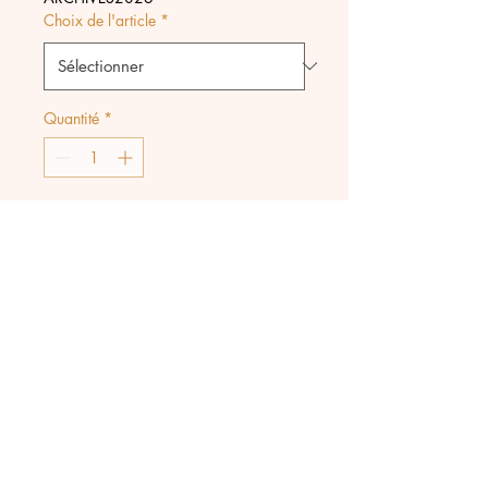
Choix de l'article
*
Quantité
*
Ajouter au panier
Aigles majestueux à accrocher
à vos colliers lockets vendus à
part.
5 cm de large x 3 cm de
haut, modèles en Agate noire,
Topaze jaune et Opalite.