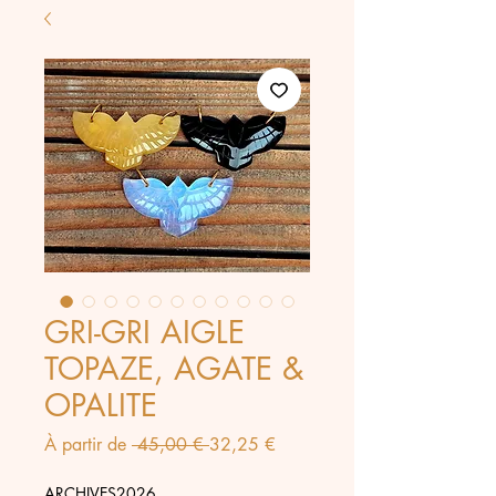
GRI-GRI AIGLE
TOPAZE, AGATE &
OPALITE
Prix
Prix
À partir de
 45,00 € 
32,25 €
original
promotionnel
ARCHIVES2026