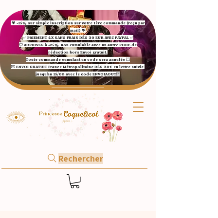
💖 -15% sur simple inscription sur votre 1ère commande (reçu par
mail) 💖
✅ ​PAIEMENT 4X SANS FRAIS DÈS 30 EUR AVEC PAYPAL​ ✅​​​​​​​
💥 ARCHIVES à -25%
non cumulable avec un autre CODE de
réduction hors Envoi gratuit.
Toute commande cumulant un code sera annulée 💥
💌 ENVOI GRATUIT France Métropolitaine DÈS 30€ en lettre suivie
jusqu'au 15/08 avec le code ENVOIAOUT💌​
Rechercher