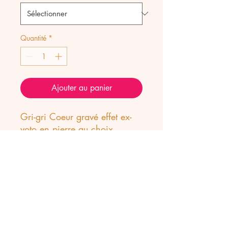
Quantité
*
Ajouter au panier
Gri-gri Coeur gravé effet ex-
voto en pierre au choix.
Taille Coeur 3 cm.
Aussi disponible sans
l'ornement central.
Possibilité de rajouter un
anneau pour le porter sur un
collier Locket sur demande.