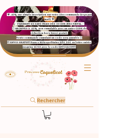
💖 -15% sur simple inscription sur votre 1ère commande (reçu par
mail) 💖
✅ ​PAIEMENT 4X SANS FRAIS DÈS 30 EUR AVEC PAYPAL​ ✅​​​​​​​
💥 ARCHIVES à -25%
non cumulable avec un autre CODE de
réduction hors Envoi gratuit.
Toute commande cumulant un code sera annulée 💥
💌 ENVOI GRATUIT France Métropolitaine DÈS 30€ en lettre suivie
jusqu'au 15/08 avec le code ENVOIAOUT💌​
Rechercher