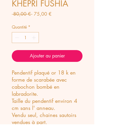
KHEPRI FUSHIA
Prix
Prix
 80,00 € 
75,00 €
original
promotionnel
Quantité
*
Ajouter au panier
Pendentif plaqué or 18 k en
forme de scarabée avec
cabochon bombé en
labradorite.
Taille du pendentif environ 4
cm sans l' anneau.
Vendu seul, chaines sautoirs
vendues à part.
Disponible avec d'autres