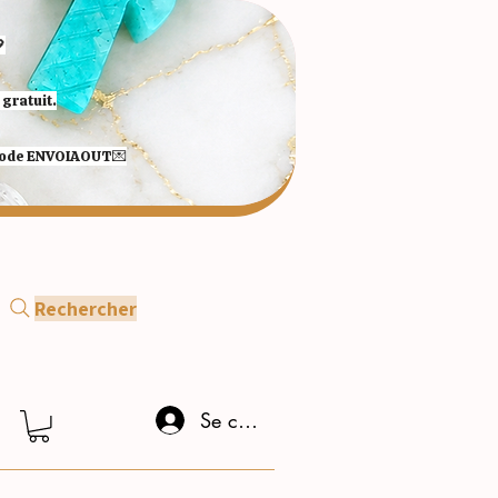

gratuit.
 code ENVOIAOUT💌​
Rechercher
Se connecter