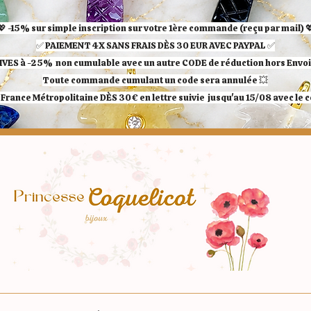
💖 -15% sur simple inscription sur votre 1ère commande (reçu par mail) 
✅ ​PAIEMENT 4X SANS FRAIS DÈS 30 EUR AVEC PAYPAL​ ✅​​​​​​​
IVES à -25%
non cumulable avec un autre CODE de réduction hors Envoi 
Toute commande cumulant un code sera annulée 💥
France Métropolitaine DÈS 30€ en lettre suivie jusqu'au 15/08 avec le