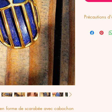
Précautions d
Le plaqué or 18 k 
à l'usage afin de 
être en contact av
chimiques, être enle
k en forme de scarabée avec cabochon