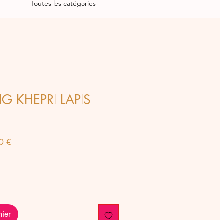
Toutes les catégories
IG KHEPRI LAPIS
Prix
0 €
al
promotionnel
nier