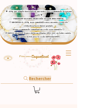
💖 -15% sur simple inscription sur votre 1ère commande (reçu par
mail) 💖
✅ ​PAIEMENT 4X SANS FRAIS DÈS 30 EUR AVEC PAYPAL​ ✅​​​​​​​
💥 ARCHIVES à -25%
non cumulable avec un autre CODE de
réduction hors Envoi gratuit.
Toute commande cumulant un code sera annulée 💥
💌 ENVOI GRATUIT France Métropolitaine DÈS 30€ en lettre suivie
jusqu'au 15/08 avec le code ENVOIAOUT💌​
Rechercher