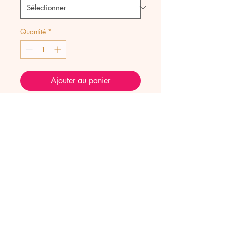
Quantité
*
Ajouter au panier
Gri-gri fer a cheval pour vos
chaines ou colliers lockets
vendus à part (2 anneaux sur
demande), acier inoxydable,
email crème irisé ou bleu clair
irisé et nazar.
3,5 cm de haut x 3,2 cm de
large.