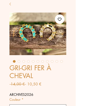
GRI-GRI FER À
CHEVAL
Prix
Prix
 14,00 € 
10,50 €
original
promotionnel
ARCHIVES2026
Couleur
*