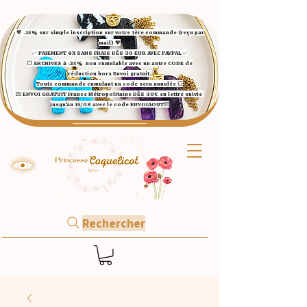
💖 -15% sur simple inscription sur votre 1ère commande (reçu par
mail) 💖
✅ ​PAIEMENT 4X SANS FRAIS DÈS 30 EUR AVEC PAYPAL​ ✅​​​​​​​
💥 ARCHIVES à -25%
non cumulable avec un autre CODE de
réduction hors Envoi gratuit.
Toute commande cumulant un code sera annulée 💥
💌 ENVOI GRATUIT France Métropolitaine DÈS 30€ en lettre suivie
jusqu'au 15/08 avec le code ENVOIAOUT💌​
Rechercher