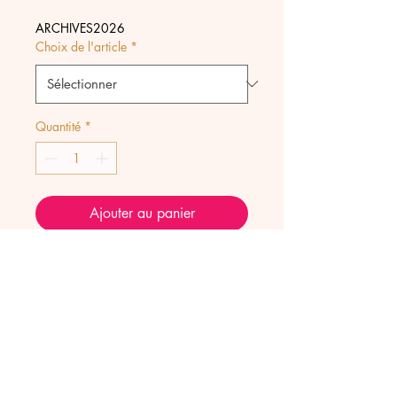
original
promotionnel
ARCHIVES2026
Choix de l'article
*
Quantité
*
Ajouter au panier
Gri-gri à porter sur une chaîne
classique ou à accrocher sur
vos colliers Lockets.
Acier inoxydable cabochon
bombé en jade verte, perle en
Citrine à facettes, pompons.
Longueur totale 8 cm,