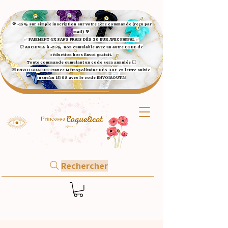
💖 -15% sur simple inscription sur votre 1ère commande (reçu par
mail) 💖
✅ ​PAIEMENT 4X SANS FRAIS DÈS 30 EUR AVEC PAYPAL​ ✅​​​​​​​
💥 ARCHIVES à -25%
non cumulable avec un autre CODE de
réduction hors Envoi gratuit.
Toute commande cumulant un code sera annulée 💥
💌 ENVOI GRATUIT France Métropolitaine DÈS 30€ en lettre suivie
jusqu'au 15/08 avec le code ENVOIAOUT💌​
Rechercher