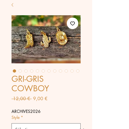
GRI-GRIS
COWBOY
Prix
Prix
 12,00 € 
9,00 €
original
promotionnel
ARCHIVES2026
Style
*