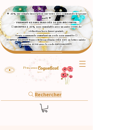
💖 -15% sur simple inscription sur votre 1ère commande (reçu par
mail) 💖
✅ ​PAIEMENT 4X SANS FRAIS DÈS 30 EUR AVEC PAYPAL​ ✅​​​​​​​
💥 ARCHIVES à -25%
non cumulable avec un autre CODE de
réduction hors Envoi gratuit.
Toute commande cumulant un code sera annulée 💥
💌 ENVOI GRATUIT France Métropolitaine DÈS 30€ en lettre suivie
jusqu'au 15/08 avec le code ENVOIAOUT💌​
Rechercher