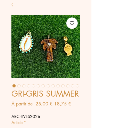
GRI-GRIS SUMMER
Prix
Prix
À partir de
 25,00 € 
18,75 €
original
promotionnel
ARCHIVES2026
Article
*