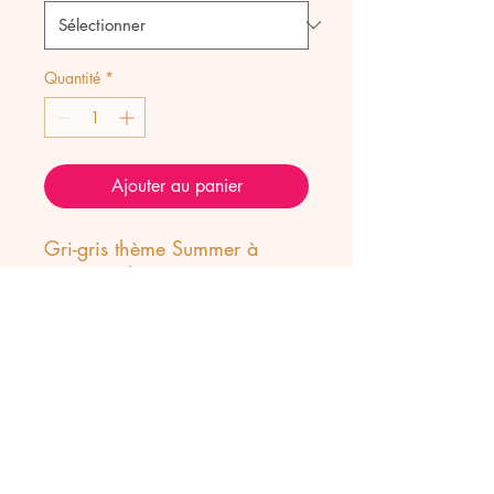
Quantité
*
Ajouter au panier
Gri-gris thème Summer à
porter seul ou superposition
avec d autres sur vos chaines
ou fermoirs à Gri-gris.
Palmier en Oeil de Tigre gravé
avec ornement zirconium.
Cauti naturel enrobé dans une
base plaqué or 18 k brossée
émaillée Turquoise.
Pendentif Poisson avec 2 faces