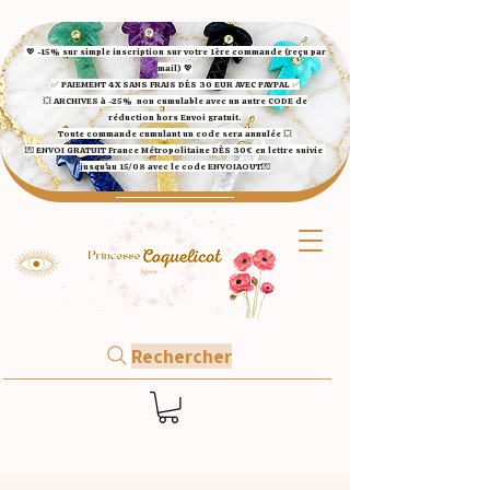
💖 -15% sur simple inscription sur votre 1ère commande (reçu par
mail) 💖
✅ ​PAIEMENT 4X SANS FRAIS DÈS 30 EUR AVEC PAYPAL​ ✅​​​​​​​
💥 ARCHIVES à -25%
non cumulable avec un autre CODE de
réduction hors Envoi gratuit.
Toute commande cumulant un code sera annulée 💥
💌 ENVOI GRATUIT France Métropolitaine DÈS 30€ en lettre suivie
jusqu'au 15/08 avec le code ENVOIAOUT💌​
Rechercher