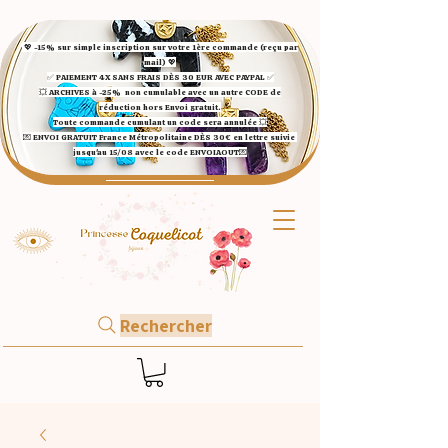
💖 -15% sur simple inscription sur votre 1ère commande (reçu par
mail) 💖
✅ ​PAIEMENT 4X SANS FRAIS DÈS 30 EUR AVEC PAYPAL​ ✅​​​​​​​
💥 ARCHIVES à -25%
non cumulable avec un autre CODE de
réduction hors Envoi gratuit.
Toute commande cumulant un code sera annulée 💥
💌 ENVOI GRATUIT France Métropolitaine DÈS 30€ en lettre suivie
jusqu'au 15/08 avec le code ENVOIAOUT💌​
Rechercher