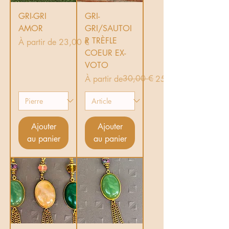
GRI-GRI
GRI-
AMOR
GRI/SAUTOI
R TRÈFLE
Prix promotionnel
À partir de
23,00 €
COEUR EX-
VOTO
Prix original
Prix promotionnel
30,00 €
À partir de
25,00 €
Ajouter
Ajouter
au panier
au panier