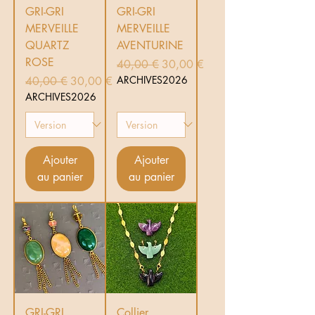
GRI-GRI
GRI-GRI
MERVEILLE
MERVEILLE
QUARTZ
AVENTURINE
ROSE
Prix original
Prix promotionnel
40,00 €
30,00 €
Prix original
Prix promotionnel
ARCHIVES2026
40,00 €
30,00 €
ARCHIVES2026
Ajouter
Ajouter
au panier
au panier
GRI-GRI
Collier