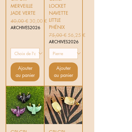
MERVEILLE
LOCKET
JADE VERTE
NAVETTE
LITTLE
Prix original
Prix promotionnel
40,00 €
30,00 €
PHÉNIX
ARCHIVES2026
Prix original
Prix promotionnel
75,00 €
56,25 €
ARCHIVES2026
Ajouter
Ajouter
au panier
au panier