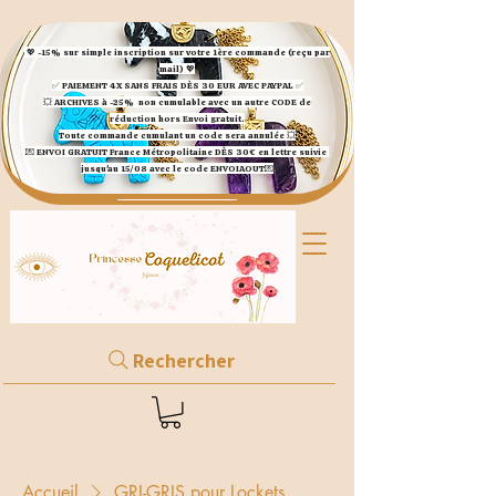
💖 -15% sur simple inscription sur votre 1ère commande (reçu par
mail) 💖
✅ ​PAIEMENT 4X SANS FRAIS DÈS 30 EUR AVEC PAYPAL​ ✅​​​​​​​
💥 ARCHIVES à -25%
non cumulable avec un autre CODE de
réduction hors Envoi gratuit.
Toute commande cumulant un code sera annulée 💥
💌 ENVOI GRATUIT France Métropolitaine DÈS 30€ en lettre suivie
jusqu'au 15/08 avec le code ENVOIAOUT💌​
Rechercher
Accueil
GRI-GRIS pour Lockets