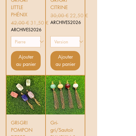
GRI-GRI
GRI-GRI
LITTLE
CITRINE
PHÉNIX
Prix original
Prix promotionnel
30,00 €
22,50 €
Prix original
Prix promotionnel
ARCHIVES2026
42,00 €
31,50 €
ARCHIVES2026
Ajouter
Ajouter
au panier
au panier
GRI-GRI
Gri-
POMPON
gri/Sautoir