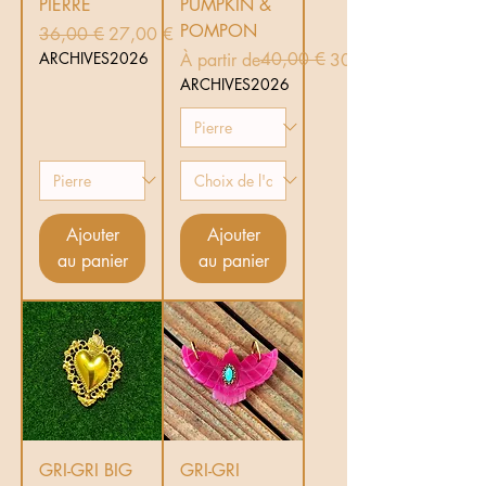
PIERRE
PUMPKIN &
POMPON
Prix original
Prix promotionnel
36,00 €
27,00 €
ARCHIVES2026
Prix original
Prix promotionnel
40,00 €
À partir de
30,00 €
ARCHIVES2026
Ajouter
Ajouter
au panier
au panier
GRI-GRI BIG
GRI-GRI