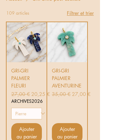
109 articles
Filtrer et trier
GRI-GRI
GRI-GRI
PALMIER
PALMIER
FLEURI
AVENTURINE
Prix original
Prix promotionnel
Prix original
Prix promotionnel
27,00 €
20,25 €
35,00 €
27,00 €
ARCHIVES2026
Ajouter
Ajouter
au panier
au panier